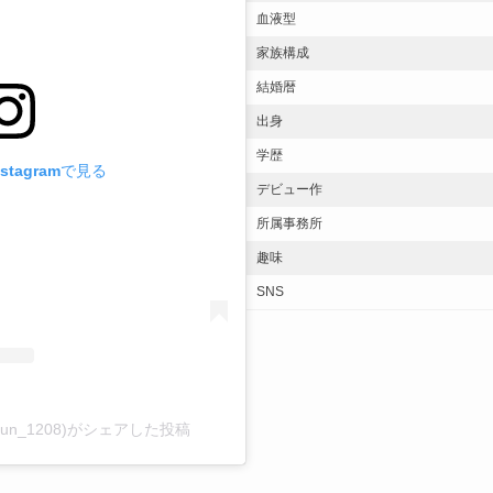
血液型
家族構成
結婚暦
出身
学歴
stagramで見る
デビュー作
所属事務所
趣味
SNS
ihyun_1208)がシェアした投稿