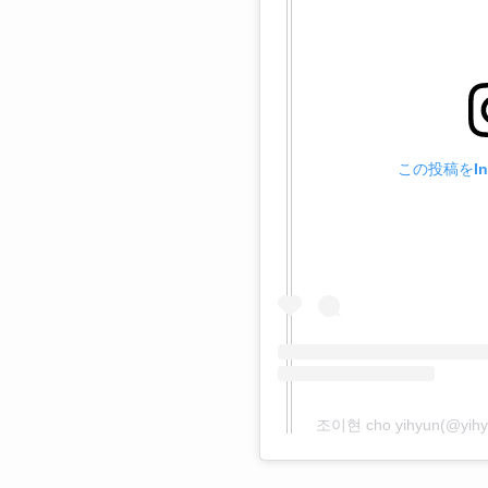
この投稿をIn
조이현 cho yihyun(@y