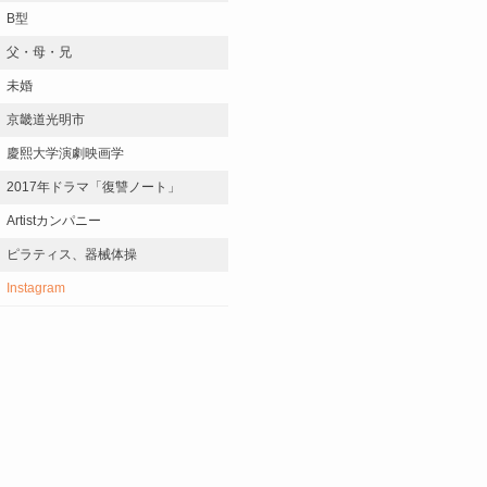
B型
父・母・兄
未婚
京畿道光明市
慶熙大学演劇映画学
2017年ドラマ「復讐ノート」
Artistカンパニー
ピラティス、器械体操
Instagram