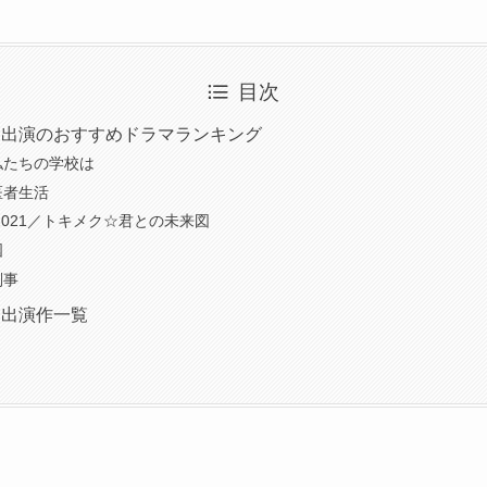
目次
ン出演のおすすめドラマランキング
私たちの学校は
医者生活
2021／トキメク☆君との未来図
国
刑事
ン出演作一覧